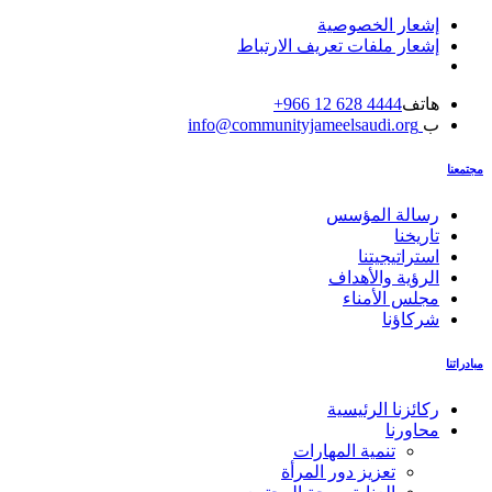
إشعار الخصوصية
إشعار ملفات تعريف الارتباط
هاتف
4444 628 12 966+
ب
info@communityjameelsaudi.org
مجتمعنا
رسالة المؤسس
تاريخنا
استراتيجيتنا
الرؤية والأهداف
مجلس الأمناء
شركاؤنا
مبادراتنا
ركائزنا الرئيسية
محاورنا
تنمية المهارات
تعزيز دور المرأة