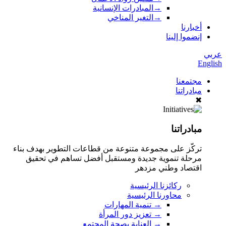
→
المبادرات الإنسانية
→
التغير المناخي
أخبارنا
إنضموا إلينا
عربي
English
مجتمعنا
مبادراتنا
✖
مبادراتنا
تركّز على مجموعة متنوعة من قطاعات التطوير بهدف بناء
مرحلة تنموية جديدة ومستقبل أفضل تساهم في تحقيق
اقتصاد وطني مزدهر
ركائزنا الرئيسية
محاورنا الرئيسية
→
تنمية المهارات
→
تعزيز دور المرأة
→
العناية بصحة المجتمع