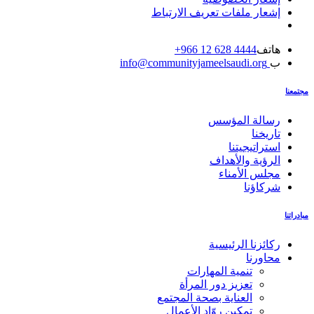
إشعار ملفات تعريف الارتباط
هاتف
4444 628 12 966+
ب
info@communityjameelsaudi.org
مجتمعنا
رسالة المؤسس
تاريخنا
استراتيجيتنا
الرؤية والأهداف
مجلس الأمناء
شركاؤنا
مبادراتنا
ركائزنا الرئيسية
محاورنا
تنمية المهارات
تعزيز دور المرأة
العناية بصحة المجتمع
تمكين روّاد الأعمال