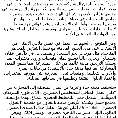
مورداً أساسياً للمدن المشاركة، حيث ساهمت هذه المخرجات في
توجيه قرارات التخطيط التي استفاد منها أكثر من 4 ملايين نسمة في
مدينتي عمّان بالأردن وتشيناي بالهند. حيث دعمت هذه المختبرات
صانعي السياسات في صياغة وثائق التخطيط القانونية، ولوائح
تقسيم المناطق، وأولويات الاستثمار، وتوفير قوائم جرد مفصلة
لانبعاثات غازات الاحتباس الحراري، وتقييمات مخاطر المناخ، وغيرها
من الأدوات القائمة على الأدلة.
ومن المتوقع أن يُسهِم هذا العمل في خفض ملايين الأطنان من
الانبعاثات على مدى العقود القادمة، مع تقليل التعرّض للمخاطر
المناخية، مثل موجات الحر الشديدة والفيضانات، في كلٍّ من عمّان
وتشيناي. ويجري حالياً توسيع نطاق منهجيات ورؤى مختبرات جميل
وشبكة الأربعين مدينة عالمياً من خلال المسرعة؛ مما يسمح للمدن
المشاركة، بما فيها مدينة جدة، بالاستفادة من بيانات المناخ،
والأدوات التحليلية، ومنصات تبادل المعرفة التي طورتها المختبرات،
واعتماد الحلول المُثبتة وتطبيقها في سياقاتها المحلية.
ستستفيد مدينة جدة وغيرها من المدن المنضمّة إلى المسرّعة من
“دليل العمل المناخي للمخططين الحضريين”، الذي طوره الشريكان
المؤسِّسان لمعمل جميل للتخطيط الحضري للمناخ؛ وهما مؤسسة
مجتمع جميل وشبكة الأربعين مدينة بالتعاون مع منظمة “التحوّل
الحضري” UrbanShift. أُعلن عن هذا الدليل خلال المنتدى الحضري
العالمي الثاني عشر في القاهرة بمصر في نوفمبر 2024، ويوفر
إطاراً عملياً لدمج إجراءات العمل المناخي في جميع مراحل إعداد