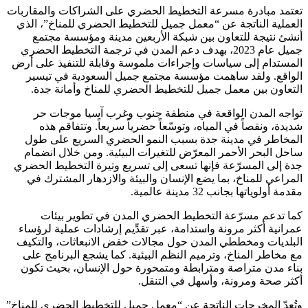
تعتمد مبادرة مسرعة التخطيط الحضري على الشراكات والمقاربات
العملية الناتجة عن “معمل جميل للتخطيط الحضري للمناخ”، الذي
أنشئ نتيجة للتعاون بين شبكة الأربعين مدينة ومؤسسة مجتمع
جميل عام 2023، بهدف دعم المدن في ترجمة التخطيط الحضري
المستدام إلى سياسات وإجراءات ملموسة وقابلة للتنفيذ على أرض
الواقع. ولقد ساهمت مؤسسة مجتمع جميل السعودية في تيسير
التعاون بين معمل جميل للتخطيط الحضري للمناخ وأمانة جدة.
تواجه المدن الواقعة في منطقة جنوب وغرب آسيا موجات حر
شديدة، ونقصاً في المياه، وتوسّعاً حضرياً سريعاً. وتتفاقم هذه
المخاطر في مدينة جدة بسبب النمو الحضري السريع على طول
ساحل البحر الأحمر المعرّض للتغيرات البيئية. ومن خلال انضمام
جدة إلى المسرّعة فإنها تسعى إلى تسريع وتيرة التخطيط الحضري
المراعي للمناخ، بما يضع الإنسان والبيئة والازدهار المشترك في
مقدمة أولوياتها بجانب 32 مدينة عالمية.
كما تدعم مسرّعة التخطيط الحضري المدن في تطوير بيئات
عمرانية أكثر مرونة واستدامة، عبر تقدِّيم إرشادات عملية لرؤساء
البلديات ومخططي المدن حول مجالات خفض الانبعاثات، والتكيف
مع مخاطر المناخ، وترميم النظم البيئية. كما يشجع البرنامج على
بناء مدن متراصة ومترابطة ومتمحورة حول الإنسان، بحيث تكون
أكثر صحة ومرونة، وأسهل في التنقل.
وتُعدّ المخرجات الناتجة عن “معمل جميل للتخطيط الحضري للمناخ”