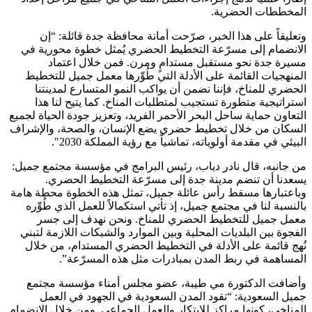
المخططات الحضرية.
وتعليقاً على هذا الخبر، صرّحت أمانة محافظة جدة قائلة: “إن
الانضمام إلى مسرّعة التخطيط الحضري يُمثل خطوة محورية في
مسيرة جدة نحو مستقبل مستدامٍ ومرن. فمن خلال اعتماد
المنهجيات القائمة على الأدلة التي طُوِّرها معمل جميل للتخطيط
الحضري للمناخ، فإننا نضمن أن يواكب النمو المتسارع لمدينتنا
استراتيجية متطورة تستجيب لمتطلبات المناخ. كما يتيح لنا هذا
التعاون حماية ساحل البحر الأحمر الفريد، وتعزيز جودة الحياة لجميع
السكان من خلال تخطيط حضري يضع الإنسان، والصحة، والإشراف
البيئي في مقدمة أولوياته، تماشياً مع رؤية المملكة 2030″.
من جانبه، قال نادر دياب، رئيس البرامج في مؤسسة مجتمع جميل:
يسعدنا أن تنضم مدينة جدة إلى مسرّعة التخطيط الحضري.
وباعتبارها مسقط رأس عائلة جميل، تمثل هذه الخطوة محطة هامة
بالنسبة لنا في مجتمع جميل، إذ تأتي استكمالاً للعمل الذي طُوِّره
معمل جميل للتخطيط الحضري للمناخ. ونحن نهدف إلى جسر
الفجوة بين البلديات المحلية وبين الموارد والشبكات اللازمة لتبني
نُهج قائمة على الأدلة في التخطيط الحضري المستدام، من خلال
المساهمة في ربط المدن بمبادرات مثل هذه المسرّعة”.
وأضافت الدكتورة مي طيبة، عضو مجلس أمناء مؤسسة مجتمع
جميل السعودية: “تقود المدن السعودية في الجهود في العمل
المناخي، كونها مراكز للابتكار والعمل الجماعي. ومن خلال الانضمام