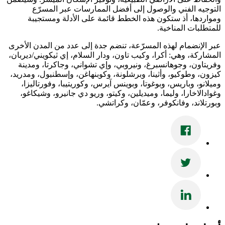
التوجيه الفني والوصول إلى أفضل الممارسات عبر المسرّع
ومواردها، أذ ستكون هذه الخطط قائمة على الأدلة ومستجيبة
للمتطلبات المناخية.
عبر الإنضمام لهذه المسرّعة، تنضم جدة إلى عدد من المدن الأخرى
المشاركة، وهي: أكرا، وكيب تاون، ودار السلام، إي ثيكويني/ديربان،
وفريتاون، وجوهانسبرغ، ونيروبي، وإي تشواني، وجاكرتا، ومدينة
كيزون، وطوكيو، وأثينا، وبرشلونة، وكوبنهاغن، وإسطنبول، ومدريد،
وميلانو، وباريس، وبوغوتا، وبوينس آيرس، وكوريتيبا، وفورتاليزا،
وغوادالاخارا، وليما، وميديلين، وكيتو، وريو دي جانيرو، وشيكاغو،
وبورتلاند، وفانكوفر، وعمّان، وكراتشي.