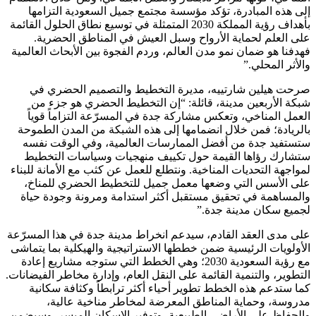
إلى هذه المبادرة، تؤكد مؤسسة مجتمع جميل السعودية التزامها
بأهداف رؤية المملكة 2030 المتمثلة في توسيع نطاق الحلول القائمة
على العلم لحماية الأرواح وسبل العيش في المناطق الحضرية.
فهدفنا هو ضمان نمو مدن العالم، وردم الفجوة بين الأبحاث العالمية
والأثر المحلي.”
صرحت هيلين شارتييه، مديرة التخطيط والتصميم الحضري في
شبكة الأربعين مدينة، قائلة: “إن التخطيط الحضري هو جزء من
العمل المناخي، وتعكس مشاركة جدة في المسرّعة التزاماً قوياً
بالريادة؛ فمن خلال انضمامها إلى هذه الشبكة من المدن الطموحة
ستستفيد جدة من أفضل الممارسات العالمية، وفي الوقت نفسه
ستشارك رؤاها القيمة حول تكييف منهجيات وسياسات التخطيط
لمواجهة التحديات المناخية. ونتطلع للعمل عن كثب مع الأمانة للبناء
على الأسس التي وضعها معمل جميل للتخطيط الحضري للمناخ،
والمساهمة في تحقيق مستقبل أكثر استدامة ومرونة وجودة حياة
لجميع سكان مدينة جدة.”
على مدى العقد القادم، سيدعم انخراط مدينة جدة في هذا المسرّعة
الأولويات الرئيسية ضمن خططها الاستراتيجية والهيكلية بما يتماشى
مع رؤية السعودية 2030؛ وهي الخطط التي ستوجه مشاريع إعادة
التطوير، والتنمية القائمة على النقل العام، وإدارة مخاطر الفيضانات.
كما ستدعم هذه الخطط تطوير أحياء أكثر ترابطاً وكثافة سكانية
مدروسة، وحماية المناطق المعرضة لمخاطر مناخية عالية،
والحفاظ على الأراضي الطبيعية، وتوفير الإسكان الميسر. وسيضمن