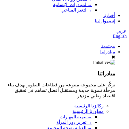
→
المبادرات الإنسانية
→
التغير المناخي
أخبارنا
إنضموا إلينا
عربي
English
مجتمعنا
مبادراتنا
✖
مبادراتنا
تركّز على مجموعة متنوعة من قطاعات التطوير بهدف بناء
مرحلة تنموية جديدة ومستقبل أفضل تساهم في تحقيق
اقتصاد وطني مزدهر
ركائزنا الرئيسية
محاورنا الرئيسية
→
تنمية المهارات
→
تعزيز دور المرأة
→
العناية بصحة المجتمع