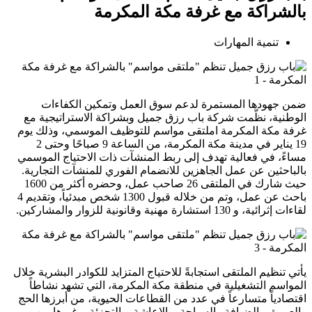
بالشراكة مع غرفة مكة المكرمة
تنمية المهارات
ضمن جهودها المستمرة لدعم سوق العمل وتمكين الكفاءات
الوطنية، نظّمت شركة باب رزق جميل وبشراكة الاستراتيجية مع
غرفة مكة المكرمة املتقى مواسم للتوظيف الموسمي، وذلك يوم
19 يناير في مدينة مكة المكرمة، من الساعة 9 صباحًا وحتى 2
مساءً، في فعالية تهدف إلى ربط المنشآت ذات الاحتياج الموسمي
بالباحثين عن عمل الجاهزين للانضمام الفوري للمنشآت التجارية.
حيث شارك في الملتقى 26 صاحب عمل، وحضره أكثر من 1600
باحث عن عمل، وتم من خلاله قبول 1300 شخص مبدئياً، وتقديم 4
لقاءات إثرائية، و 130 استشارة مهنية وقانونية للزوار والمشاركين.
يأتي تنظيم الملتقى استجابةً للاحتياج المتزايد للكوادر البشرية خلال
المواسم التشغيلية في منطقة مكة المكرمة، التي تشهد نشاطاً
اقتصادياً متسارعاً في عدد من القطاعات الحيوية، من أبرزها الحج
والعمرة، والضيافة والسياحة، والإعاشة، والتجزئة، وغيرها من