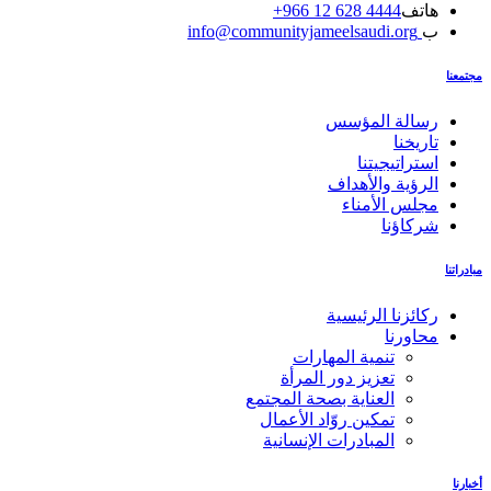
هاتف
4444 628 12 966+
ب
info@communityjameelsaudi.org
مجتمعنا
رسالة المؤسس
تاريخنا
استراتيجيتنا
الرؤية والأهداف
مجلس الأمناء
شركاؤنا
مبادراتنا
ركائزنا الرئيسية
محاورنا
تنمية المهارات
تعزيز دور المرأة
العناية بصحة المجتمع
تمكين روّاد الأعمال
المبادرات الإنسانية
أخبارنا