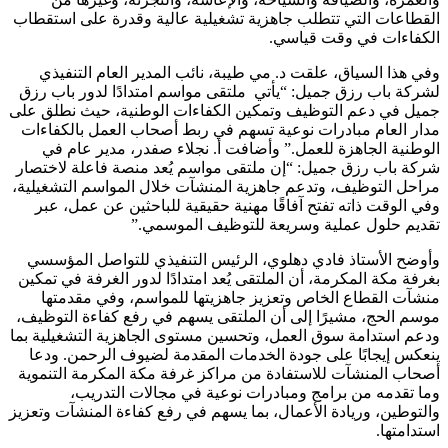
القطاعات التي تتطلب جاهزية تشغيلية عالية وقدرة على استقطاب
الكفاءات في وقت قياسي.
وفي هذا السياق، علقت د. مي طيبة، نائب المدير العام التنفيذي
لشركة باب رزق جميل: “يأتي ملتقى مواسم امتدادًا لدور باب رزق
جميل في دعم التوظيف وتمكين الكفاءات الوطنية، حيث نطلق على
مدار العام مبادرات نوعية تسهم في ربط أصحاب العمل بالكفاءات
الوطنية الجاهزة للعمل.” وأضافت أ. نجلاء صفدر، مدير عام في
شركة باب رزق جميل: “إن ملتقى مواسم يُعد منصة فاعلة لاختصار
مراحل التوظيف، وتدعم جاهزية المنشآت خلال المواسم التشغيلية،
وفي الوقت ذاته تفتح آفاقًا مهنية حقيقية للباحثين عن عمل، عبر
تقديم حلول عملية وسريعة للتوظيف الموسمي.”
وأوضح الأستاذ فادي دهلوي، الرئيس التنفيذي للتواصل المؤسسي
بغرفة مكة المكرمة، أن الملتقى يُعد امتدادًا لدور الغرفة في تمكين
منشآت القطاع الخاص وتعزيز جاهزيتها للمواسم، وفي مقدمتها
موسم الحج، مشيرًا إلى أن الملتقى يسهم في رفع كفاءة التوظيف،
ودعم استدامة سوق العمل، وتحسين مستوى الجاهزية التشغيلية بما
ينعكس إيجابًا على جودة الخدمات المقدمة لضيوف الرحمن. ودعا
أصحاب المنشآت للاستفادة من مراكز غرفة مكة المكرمة التنموية
وما تقدمه من برامج ومبادرات نوعية في مجالات التدريب،
والتوطين، وريادة الأعمال، بما يسهم في رفع كفاءة المنشآت وتعزيز
استدامتها.