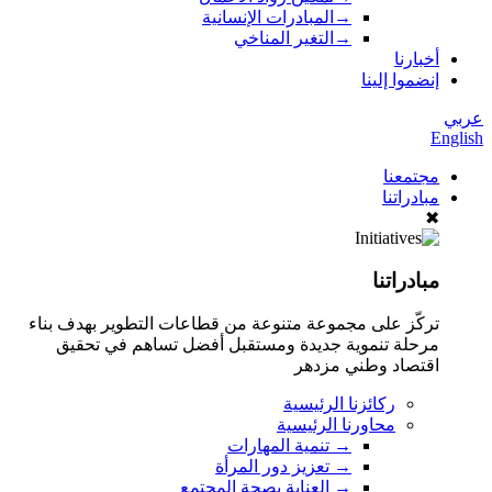
→
المبادرات الإنسانية
→
التغير المناخي
أخبارنا
إنضموا إلينا
عربي
English
مجتمعنا
مبادراتنا
✖
مبادراتنا
تركّز على مجموعة متنوعة من قطاعات التطوير بهدف بناء
مرحلة تنموية جديدة ومستقبل أفضل تساهم في تحقيق
اقتصاد وطني مزدهر
ركائزنا الرئيسية
محاورنا الرئيسية
→
تنمية المهارات
→
تعزيز دور المرأة
→
العناية بصحة المجتمع