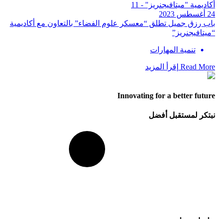
24 أغسطس 2023
باب رزق جميل تطلق “معسكر علوم الفضاء” بالتعاون مع أكاديمية
“ميتافيجنريز”
تنمية المهارات
Read More
إقرأ المزيد
Innovating for a better future
نبتكر لمستقبل أفضل