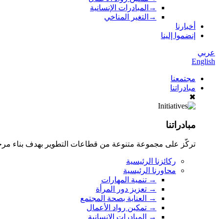
→
المبادرات الإنسانية
→
التغير المناخي
أخبارنا
إنضموا إلينا
عربي
English
مجتمعنا
مبادراتنا
✖
مبادراتنا
تركّز على مجموعة متنوعة من قطاعات التطوير بهدف بناء مر
ركائزنا الرئيسية
محاورنا الرئيسية
→
تنمية المهارات
→
تعزيز دور المرأة
→
العناية بصحة المجتمع
→
تمكين رواد الأعمال
→
المبادرات الإنسانية