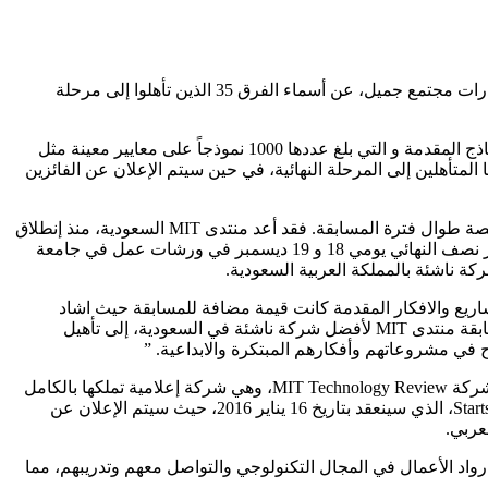
أعلن منتدى MIT السعودية، الفرع الجديد من الشبكة العالمية لمنتدى MIT العالمي لريادة الأعمال، وبالشراكة مع باب رزق جميل، إحدى مبادرات مجتمع جميل، عن أسماء الفرق 35 الذين تأهلوا إلى مرحلة
وقد تم إختيار المتأهلين إلى مرحلة نصف النهائي لجنة تحكيم مكونة من 80 من خبراء الأعمال والاكادميين محلياً وعربياً حيث قاموا بتقييم النماذج المقدمة و التي بلغ عددها 1000 نموذجاً على معايير معينة مثل
قدرة على التوسع والأثر الإيجابي في المجتمع. وسيتم عمل دورة التحكييم الثانية بتاريخ 9 يناير 2016 للإعلان عن أسماء 18 فريقًا المتأهلين إلى المرحلة النهائية، في حين سيتم الإعلان عن الفائزين
تقدم المسابقة جوائز نقدية تصل قيمتها إلى 220 ألف ريال سعودي، بالإضافة إلى ورشات عمل ودورات توجيهية مقدمة من جهات تدريبية مختصة طوال فترة المسابقة. فقد أعد منتدى MIT السعودية، منذ إنطلاق
المسابقة، برنامجا ثريا لإعداد و تكوين المشاركين و تشجيعهم على البدء في تنفيذ مشاريعهم الصغيرة و المتوسطة. وقد شارك المتأهلين للدور نصف النهائي يومي 18 و 19 ديسمبر في ورشات عمل في جامعة
لمملكة و جودة المشاريع والافكار المقدمة كانت قيمة مضافة للمسابقة حيث اشاد
المحكمون وفريق العمل بشغف وريادية العقول السعودية المشاركة من الجنسين والحلول المقدمة للإحتياجات السوقية المختلفة. تسعى مسابقة منتدى MIT لأفضل شركة ناشئة في السعودية، إلى تأهيل
 في مشروعاتهم وأفكارهم المبتكرة والابداعية. ”
سيحصل رواد الأعمال في السعودية على خبرة ومعرفة على مستوى عالمي من خلال منتدى MIT العالمي لريادة الأعمال، وكذلك من خلال شركة MIT Technology Review، وهي شركة إعلامية تملكها بالكامل
MIT. وسيحصل المشاركون الواصلون لنهائيات مسابقة منتدى MIT لأفضل شركة ناشئة في السعودية على فرصة المشاركة في مؤتمر Startsmart، الذي سينعقد بتاريخ 16 يناير 2016، حيث سيتم الإعلان عن
طار رواد الأعمال في المجال التكنولوجي والتواصل معهم وتدريبهم، مما