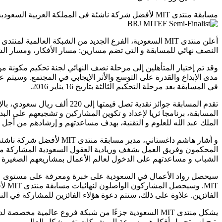
مسابقة منتدى MIT لأفضل شركة ناشئة في المملكة العربية السعودية لرواد الأعمال في المملكة تعلن عن المتأهلين للدور نصف النهائي
النصف نهائي للمسابقة و التي تضم مسارين: مسار الأفكار، ومسار الش
في المسابقة بعد مرحلة التحكيم الثالثة بتاريخ 16 يناير 2016.
الملك عبد الله للعلوم و التقنية، بهدف مساعدتهم و إرشادهم من أجل تعزيز فرصال التأهل للمرحلة 
و أشار هاشم داغستاني، م
الشباب و مساعدتهم على الدخول لعالم الأعمال بمشاريعهم الصغيرة و 
الفائزين. علاوة على ذلك، ستتم دعوة هؤلاء الفائزين للمشاركة في النسخة التاسعة من مسابقة من
يشكل منتدى MIT السعودية جزءًا من شبكة فروع عالمية م
يتيح لهم تحويل أفكارهم بسرعة إلى شركات تغير شكل العالم.