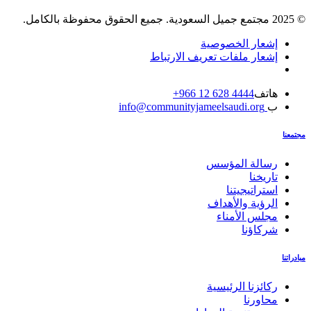
© 2025 مجتمع جميل السعودية. جميع الحقوق محفوظة بالكامل.
إشعار الخصوصية
إشعار ملفات تعريف الارتباط
هاتف
4444 628 12 966+
ب
info@communityjameelsaudi.org
مجتمعنا
رسالة المؤسس
تاريخنا
استراتيجيتنا
الرؤية والأهداف
مجلس الأمناء
شركاؤنا
مبادراتنا
ركائزنا الرئيسية
محاورنا