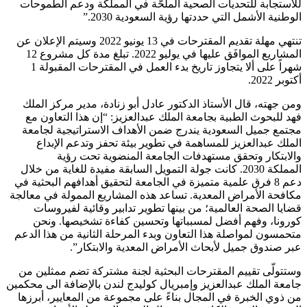
للاستجابة للتحديات الصحية الملحّة في المملكة ودعم الطموحات
الوطنية الأشمل التي حددتها رؤية السعودية 2030.”
تنتهي مهلة تقديم المقترحات في 13 يونيو 2022 وسيتم الإعلان عن
المشاريع الموافَق عليها في يوليو 2022. تبلغ مدة كل مشروع 12
شهراً على ألا يتجاوز تاريخ بدء العمل في المقترحات المقبولة 1
أكتوبر 2022.
ومن جهته، قال الأستاذ الدكتور عادل أبو زنادة، مدير مركز الملك
فهد للبحوث الطبية بجامعة الملك عبدالعزيز: “إن هذا التعاون مع
مجتمع جميل السعودية يندرج ضمن الأهداف الاستراتيجية لجامعة
الملك عبدالعزيز للمساهمة في تطوير بيئة تحفز وتدعم الإبداع
والابتكار وتحقق مستهدفات الجامعة المنضوية تحت رؤية
المملكة
2030
. كانت جولة التمويل السابقة مفيدة للغاية من خلال
دعم 8 فرق علمية متميزة في الجامعة لتحقيق أهدافهم البحثية في
مكافحة الأمراض المعدية. تساعد هذه المشاريع الممولة في معالجة
قضايا الصحة العالمية؛ من بينها تطوير تدابير وقائية لفيروسات
كورونا، وفهم أفضل لمسبباتها وتحسين كفاءة تشخيصها. ونحن
متحمسون لمواصلة هذا التعاون وبدء المرحلة الثانية من هذا الدعم
عبر صندوق جميل لأبحاث الأمراض المعدية والابتكار”.
وستتولّى تقييم المقترحات البحثية لجنة مشتركة تضم ممثلين من
جامعة الملك عبدالعزيز وإمبريال كوليدج لندن بالإضافة الى محكمين
من ذوي الخبرة في المجال بناءً على مجموعة من المعايير، أبرزها