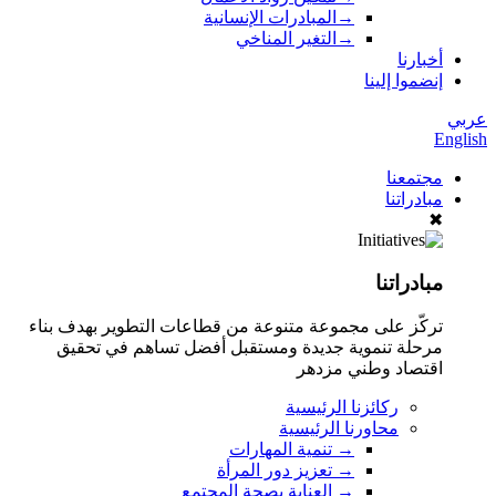
→
المبادرات الإنسانية
→
التغير المناخي
أخبارنا
إنضموا إلينا
عربي
English
مجتمعنا
مبادراتنا
✖
مبادراتنا
تركّز على مجموعة متنوعة من قطاعات التطوير بهدف بناء
مرحلة تنموية جديدة ومستقبل أفضل تساهم في تحقيق
اقتصاد وطني مزدهر
ركائزنا الرئيسية
محاورنا الرئيسية
→
تنمية المهارات
→
تعزيز دور المرأة
→
العناية بصحة المجتمع