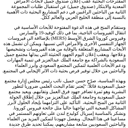
المقترحات البحثية عقب إعلان صندوق جميل لأبحاث الأمراض
المعدية والابتكار (صندوق جميل) عن استقبال طلبات المجموعة
الثانية من الباحثين الراغبين في دعم المشاريع البحثية ذات الأهمية
بالنسبة إلى منطقة الخليج العربي والعالم ككلّ.
وستقدّم المنح في هذه الدعوة المفتوحة للأبحاث الأساسية في
انتقال الفيروسات التاجية، بما في ذلك كوفيد-19 والسارس
وفيروس كورونا الشرق الأوسط (
MERS
) بلإضاافة الى فيروسات
الجهاز التنفسي الأخرى والأمراض التي تسببها. ويمكن أن تشمل هذه
الأبحاث المشاريع المتعلقة بالوقاية من هذه الفيروسات وتشخيصها
وعلاجها. ويعقب إعلان اليوم الجهود الحثيثة التي يبذلها مجتمع جميل
السعودية بالشراكة مع جامعة الملك عبدالعزيز في تنمية المهارات
ودعم الأبحاث العلمية لتمكين المجتمع السعودي وأبرز العلماء
والباحثين من خلال توفير فرص بحثية ذات الاثر الإيجابي في المجنمع.
وبهذه المناسبة، صرّح حسن جميل، نائب رئيس مجلس إدارة مجتمع
جميل السعودية قائلاً: “يُعتبر تقدّم البحث العلمي ضرورياً لتطور
البشرية وهو ثمرة تضافر جهود فرق العمل وتفانيهم. ويعيد مجتمع
جميل السعودية وجامعة الملك عبدالعزيز من خلال إطلاق الجولة
الثانية من المنح البحثية، التأكيد على التزامهما بإيجاد الحلول لأبرز
المشاكل الصحية التي تواجهنا حالياً مثل جائحة فيروس كورونا.
ونشكر بالمناسبة إمبريال كوليدج لندن على تعاونهم المستمر في
مساعينا في هذا المجال. وبفضل جهودنا لتمكين المزيد من العلماء
والباحثين السعوديين متابعة مشاريعهم، يمكننا تحديد طرق جديدة