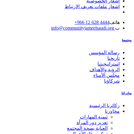
إشعار الخصوصية
إشعار ملفات تعريف الارتباط
هاتف
4444 628 12 966+
ب
info@communityjameelsaudi.org
مجتمعنا
رسالة المؤسس
تاريخنا
استراتيجيتنا
الرؤية والأهداف
مجلس الأمناء
شركاؤنا
مبادراتنا
ركائزنا الرئيسية
محاورنا
تنمية المهارات
تعزيز دور المرأة
العناية بصحة المجتمع
تمكين روّاد الأعمال