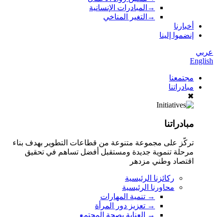
→
المبادرات الإنسانية
→
التغير المناخي
أخبارنا
إنضموا إلينا
عربي
English
مجتمعنا
مبادراتنا
✖
مبادراتنا
تركّز على مجموعة متنوعة من قطاعات التطوير بهدف بناء
مرحلة تنموية جديدة ومستقبل أفضل تساهم في تحقيق
اقتصاد وطني مزدهر
ركائزنا الرئيسية
محاورنا الرئيسية
→
تنمية المهارات
→
تعزيز دور المرأة
→
العناية بصحة المجتمع