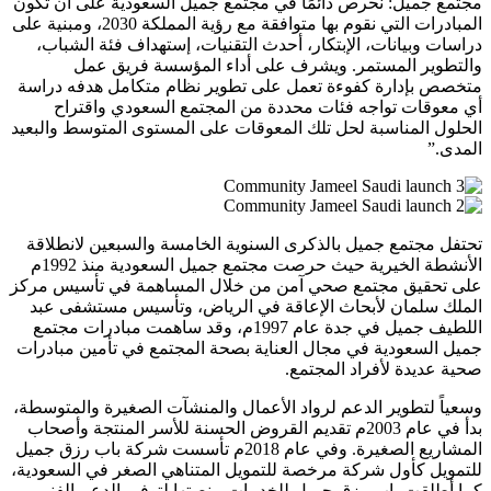
مجتمع جميل: نحرص دائمًا في مجتمع جميل السعودية على أن تكون
المبادرات التي نقوم بها متوافقة مع رؤية المملكة 2030، ومبنية على
دراسات وبيانات، الإبتكار، أحدث التقنيات، إستهداف فئة الشباب،
والتطوير المستمر. ويشرف على أداء المؤسسة فريق عمل
متخصص بإدارة كفوءة تعمل على تطوير نظام متكامل هدفه دراسة
أي معوقات تواجه فئات محددة من المجتمع السعودي واقتراح
الحلول المناسبة لحل تلك المعوقات على المستوى المتوسط والبعيد
المدى.”
تحتفل مجتمع جميل بالذكرى السنوية الخامسة والسبعين لانطلاقة
الأنشطة الخيرية حيث حرصت مجتمع جميل السعودية منذ 1992م
على تحقيق مجتمع صحي آمن من خلال المساهمة في تأسيس مركز
الملك سلمان لأبحاث الإعاقة في الرياض، وتأسيس مستشفى عبد
اللطيف جميل في جدة عام 1997م، وقد ساهمت مبادرات مجتمع
جميل السعودية في مجال العناية بصحة المجتمع في تأمين مبادرات
صحية عديدة لأفراد المجتمع.
وسعياً لتطوير الدعم لرواد الأعمال والمنشآت الصغيرة والمتوسطة،
بدأ في عام 2003م تقديم القروض الحسنة للأسر المنتجة وأصحاب
المشاريع الصغيرة. وفي عام 2018م تأسست شركة باب رزق جميل
للتمويل كأول شركة مرخصة للتمويل المتناهي الصغر في السعودية،
كما أطلقت باب رزق جميل للخدمات منصتها لتوفير الدعم الفني