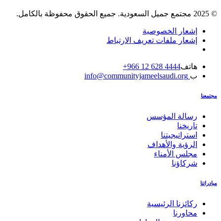
© 2025 مجتمع جميل السعودية. جميع الحقوق محفوظة بالكامل.
إشعار الخصوصية
إشعار ملفات تعريف الارتباط
هاتف
4444 628 12 966+
ب
info@communityjameelsaudi.org
مجتمعنا
رسالة المؤسس
تاريخنا
استراتيجيتنا
الرؤية والأهداف
مجلس الأمناء
شركاؤنا
مبادراتنا
ركائزنا الرئيسية
محاورنا