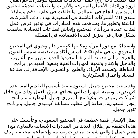
لرواد ورائدات الأعمال المعرفة والأدوات والتقنيات الحديثة لتحقيق
المزيد من النجاح في أعمالهم. وانطلقت في عام 2015م مسابقة
منتدىMIT للشركات الناشئة في السعودية بهدف دعم الشركات
الناشئة وتطويرها. وساهمت هذه المبادرات في توفير فرص عمل
لفئات عديدة من أبناء المجتمع وإنعاش قطاعات اقتصادية ساهمت
بشكل فعال في تعزيز الحياة الاقتصادية في المملكة.
وانسجامًا مع دور المرأة ومكانتها كعنصر هام وحيوي في المجتمع
السعودي تم في عام 2006 تأسيس أكاديمية نفيسة شمس للفنون
والحرف والتي قدمت للمرأة السعودية العديد من برامج التدريب
والتأهيل والإنتاج وتنمية المهارات الفنية وتنفيذ العديد من برامج
الخياطة، وتصميم الأزياء، والطبخ، والتصوير، بالإضافة إلى صناعة
السجاد وأعمال السكرتارية.
وقد سعت مجتمع جميل السعودية منذ تأسيسها لتقديم المساعدة
في تدريب وتنمية المهارات التي يحتاجها سوق العمل وذلك من خلال
شراكات ومبادرات نوعية مع باب رزق جميل للتوظيف، وبرنامج
إنجاز السعودية، إضافة إلى تنظيم مسابقة كوميدي جميل، وبرنامج
تنوير جميل.
يمثل الإنسان قيمة عظيمة في المجتمع السعودي، و تأسيسًا على
هذه الحقيقة تم إطلاق العديد من المبادرات الإنسانية بالتعاون مع (
همم جميل ) والتي شملت مبادرات إنسانية وإجتماعية مختلفة تهدف
في مجموعها إلى توفير فرص عمل لشباب وشابات الوطن.